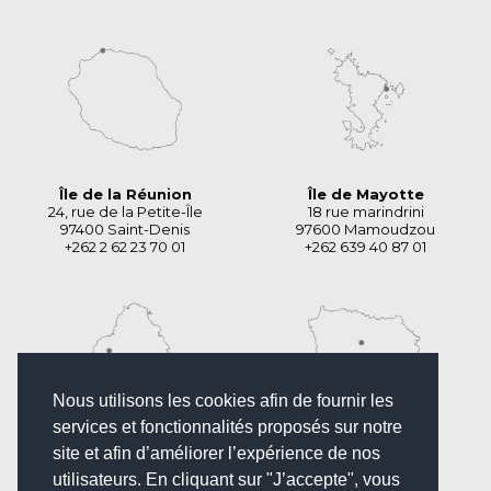
Île de la Réunion
Île de Mayotte
24, rue de la Petite-Île
18 rue marindrini
97400 Saint-Denis
97600 Mamoudzou
+262 2 62 23 70 01
+262 639 40 87 01
Nous utilisons les cookies afin de fournir les
services et fonctionnalités proposés sur notre
Île Maurice
Île de France
site et afin d’améliorer l’expérience de nos
Angle des rues
5 rue du chevalier
utilisateurs. En cliquant sur "J’accepte", vous
Palmerstone et Royale
de Saint George