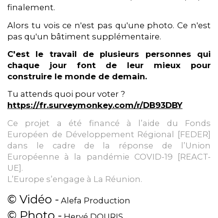
finalement.
Alors tu vois ce n'est pas qu'une photo. Ce n'est
pas qu'un bâtiment supplémentaire.
C'est le travail de plusieurs personnes qui
chaque jour font de leur mieux pour
construire le monde de demain.
Tu attends quoi pour voter ?
https://fr.surveymonkey.com/r/DB93DBY
Ce projet a été financé à l’aide du Fonds
Européen de Développement Régional [FEDER]
dans le cadre de la réponse de l’Union
Européenne à la pandémie COVID-19 [REACT-
UE].
L’Europe s’engage à La Réunion.
© Vidéo -
Alefa Production
© Photo -
Hervé DOURIS